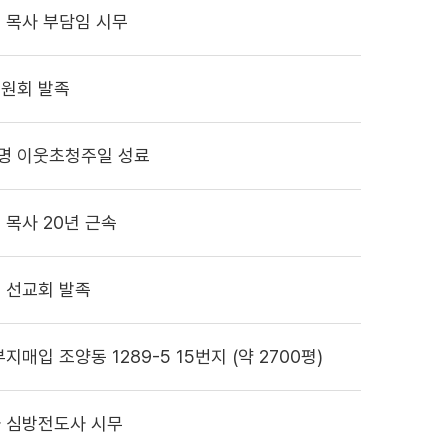
 목사 부담임 시무
원회 발족
0명 이웃초청주일 성료
 목사 20년 근속
 선교회 발족
지매입 조양동 1289-5 15번지 (약 2700평)
 심방전도사 시무