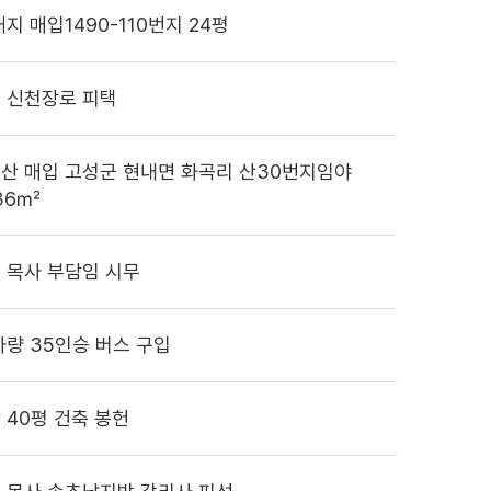
지 매입1490-110번지 24평
 신천장로 피택
산 매입 고성군 현내면 화곡리 산30번지임야
936㎡
 목사 부담임 시무
차량 35인승 버스 구입
 40평 건축 봉헌