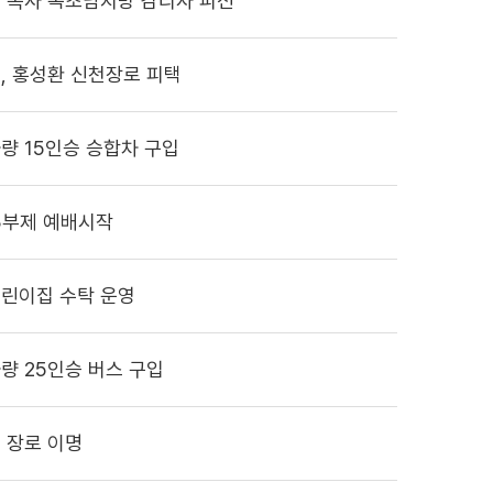
 목사 속초남지방 감리사 피선
, 홍성환 신천장로 피택
량 15인승 승합차 구입
3부제 예배시작
린이집 수탁 운영
량 25인승 버스 구입
 장로 이명